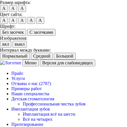
Размер шрифта:
A
A
A
Цвет сайта:
A
A
A
A
A
Шрифт:
Без засечек
С засечками
Изображения:
вкл
выкл
Интервал между буквами:
Нормальный
Средний
Большой
Меню
Версия для слабовидящих
Прайс
Услуги
Отзывы о нас
(2787)
Примеры работ
Наши специалисты
Детская стоматология
Профессиональная чистка зубов
Имплантация зубов
Имплантация всё на шести
Всё на четырех
Протезирование