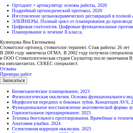
Ортодонт + артикулятор: основы работы, 2020
Подробный ортопедический протокол, 2020
Изготовление цельнокерамических реставраций в полной 
ЭЛЕЙНЕРЫ. Полный цикл от планирования до производст
Цифровая гнатология. Цифровые функциональные протоко
Планирование и лечение II класса.
Кузнецова Яна Евгеньевна
Стоматолог-ортопед, стоматолог-терапевт.
Стаж работы: 26 лет
В 2000 году закончила ОГМА. В 2002 году получила специализац
в ООО Стоматологическая студия Скульптор после окончания Ву
на имплантантах. CEREC специалист.
Отзывы
Примеры работ
Записаться
Биомеханическое планирование, 2023
Физиологическая окклюзия. Основы функционального мод
Морфология передних и боковых зубов. Концепция AVS, 
Функциональное восстановление анатомической формы зуб
Горизонтальное препарирование. 2025
Техника бюгельного протезирования. Врачебные и техниче
Анатомия улыбки. 2024
Селективная корреция окклюзии. 2025