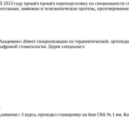
В 2013 году прошёл прошёл переподготовку по специальности с
югельные, замковые и телескопические протезы, протезирование
адемию».Имеет специализацию по терапевтической, ортопедиче
ифровой стоматологии. Церек специалист.
т
 ,начиная с 3 курса, проходил стажировку на базе ГКБ № 1 им.